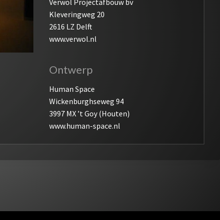
Verwol Projectafbouw bv
Kleveringweg 20
2616 LZ Delft
www.verwol.nl
Ontwerp
Human Space
Wickenburghseweg 94
3997 MX ’t Goy (Houten)
www.human-space.nl